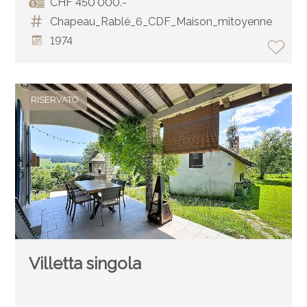
CHF 450'000.-
Chapeau_Rablé_6_CDF_Maison_mitoyenne
1974
RISERVATO
Villetta singola